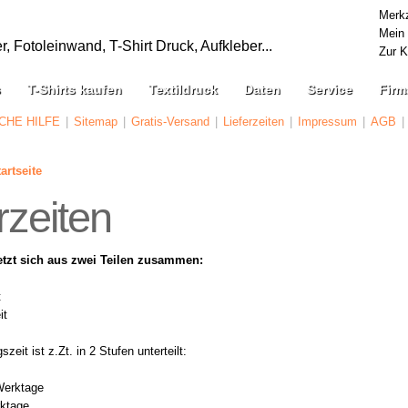
Merkz
Mein
 Fotoleinwand, T-Shirt Druck, Aufkleber...
Zur 
s
T-Shirts kaufen
Textildruck
Daten
Service
Firm
CHE HILFE
|
Sitemap
|
Gratis-Versand
|
Lieferzeiten
|
Impressum
|
AGB
|
artseite
rzeiten
setzt sich aus zwei Teilen zusammen:
t
it
zeit ist z.Zt. in 2 Stufen unterteilt:
Werktage
rktage