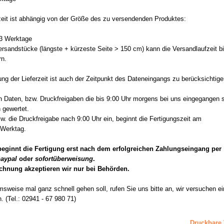
zeit ist abhängig von der Größe des zu versendenden Produktes:
-3 Werktage
rsandstücke (längste + kürzeste Seite > 150 cm) kann die Versandlaufzeit b
rn.
ng der Lieferzeit ist auch der Zeitpunkt des Dateneingangs zu berücksichtige
n Daten, bzw. Druckfreigaben die bis 9:00 Uhr morgens bei uns eingegangen s
 gewertet.
w. die Druckfreigabe nach 9:00 Uhr ein, beginnt die Fertigungszeit am
 Werktag.
beginnt die Fertigung erst nach dem erfolgreichen Zahlungseingang per
aypal
oder
sofortüberweisung
.
chnung akzeptieren wir nur bei Behörden.
sweise mal ganz schnell gehen soll, rufen Sie uns bitte an, wir versuchen e
. (Tel.: 02941 - 67 980 71)
Druckbare 