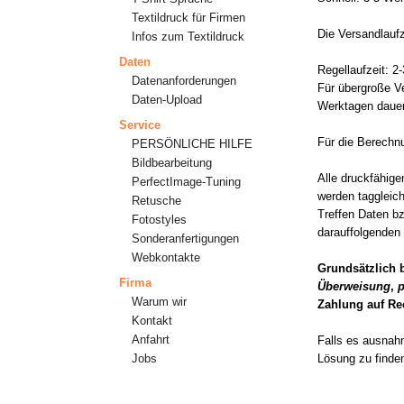
Textildruck für Firmen
Die Versandlauf
Infos zum Textildruck
Daten
Regellaufzeit: 2
Datenanforderungen
Für übergroße Ve
Daten-Upload
Werktagen daue
Service
Für die Berechnu
PERSÖNLICHE HILFE
Bildbearbeitung
Alle druckfähige
PerfectImage-Tuning
werden taggleich
Retusche
Treffen Daten bz
Fotostyles
darauffolgenden
Sonderanfertigungen
Webkontakte
Grundsätzlich 
Firma
Überweisung
,
p
Warum wir
Zahlung auf Re
Kontakt
Anfahrt
Falls es ausnahm
Jobs
Lösung zu finden