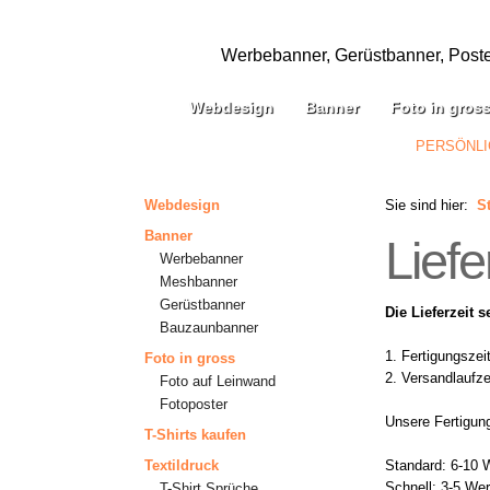
Werbebanner, Gerüstbanner, Poster,
Webdesign
Banner
Foto in gros
PERSÖNLI
Webdesign
Sie sind hier:
St
Banner
Liefe
Werbebanner
Meshbanner
Gerüstbanner
Die Lieferzeit 
Bauzaunbanner
1. Fertigungszei
Foto in gross
2. Versandlaufze
Foto auf Leinwand
Fotoposter
Unsere Fertigungs
T-Shirts kaufen
Textildruck
Standard: 6-10 
Schnell: 3-5 We
T-Shirt Sprüche