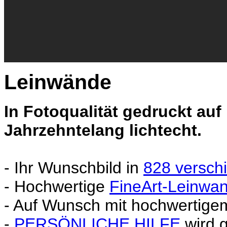
Leinwände
In Fotoqualität gedruckt au
Jahrzehntelang lichtecht.
- Ihr Wunschbild in
828 versch
- Hochwertige
FineArt-Leinwa
- Auf Wunsch mit hochwertig
-
PERSÖNLICHE HILFE
wird 