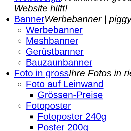
Website hilft!
Banner
Werbebanner | piggyp
Werbebanner
Meshbanner
Gerüstbanner
Bauzaunbanner
Foto in gross
Ihre Fotos in r
Foto auf Leinwand
Grössen-Preise
Fotoposter
Fotoposter 240g
Poster 200g