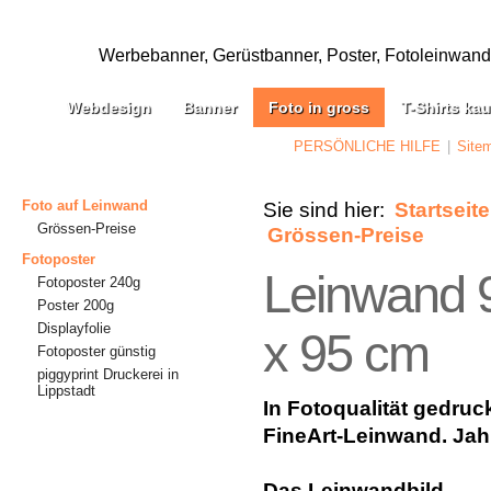
Werbebanner, Gerüstbanner, Poster, Fotoleinwand, 
Webdesign
Banner
Foto in gross
T-Shirts ka
PERSÖNLICHE HILFE
|
Site
Foto auf Leinwand
Sie sind hier:
Startseite
Grössen-Preise
Grössen-Preise
Fotoposter
Leinwand 
Fotoposter 240g
Poster 200g
Displayfolie
x 95 cm
Fotoposter günstig
piggyprint Druckerei in
Lippstadt
In Fotoqualität gedruc
FineArt-Leinwand. Jahr
Das Leinwandbild