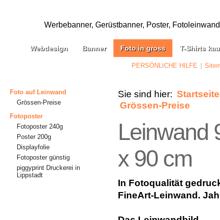
Werbebanner, Gerüstbanner, Poster, Fotoleinwand, 
Webdesign
Banner
Foto in gross
T-Shirts ka
PERSÖNLICHE HILFE
|
Site
Foto auf Leinwand
Sie sind hier:
Startseite
Grössen-Preise
Grössen-Preise
Fotoposter
Leinwand 
Fotoposter 240g
Poster 200g
Displayfolie
x 90 cm
Fotoposter günstig
piggyprint Druckerei in
Lippstadt
In Fotoqualität gedruc
FineArt-Leinwand. Jahr
Das Leinwandbild