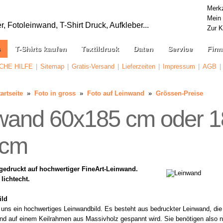
Merkz
Mein
 Fotoleinwand, T-Shirt Druck, Aufkleber...
Zur 
s
T-Shirts kaufen
Textildruck
Daten
Service
Firm
CHE HILFE
|
Sitemap
|
Gratis-Versand
|
Lieferzeiten
|
Impressum
|
AGB
|
artseite
»
Foto in gross
»
Foto auf Leinwand
»
Grössen-Preise
wand 60x185 cm oder 1
 cm
 gedruckt auf hochwertiger FineArt-Leinwand.
lichtecht.
ild
 uns ein hochwertiges Leinwandbild. Es besteht aus bedruckter Leinwand, die
and auf einem Keilrahmen aus Massivholz gespannt wird. Sie benötigen also n