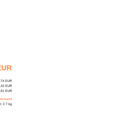
 EUR
,74 EUR
,32 EUR
,91 EUR
-Versand
: 2.7 kg