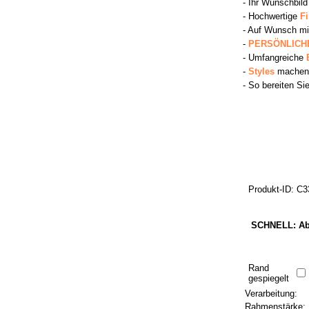
- Ihr Wunschbild
- Hochwertige
F
- Auf Wunsch m
-
PERSÖNLICHE
- Umfangreiche
-
Styles
machen 
- So bereiten Si
Produkt-ID: C
SCHNELL: Ab 
Rand
gespiegelt
Verarbeitung:
Rahmenstärke: