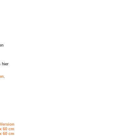
en
 hier
en
.
Version
x 60 cm
x 60 cm