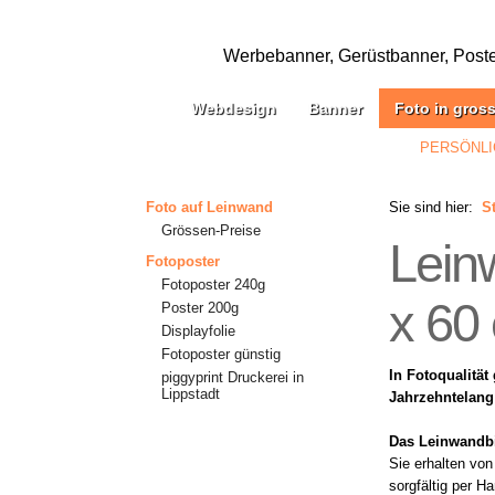
Werbebanner, Gerüstbanner, Poster,
Webdesign
Banner
Foto in gros
PERSÖNLI
Foto auf Leinwand
Sie sind hier:
St
Grössen-Preise
Lein
Fotoposter
Fotoposter 240g
x 60
Poster 200g
Displayfolie
Fotoposter günstig
In Fotoqualität
piggyprint Druckerei in
Lippstadt
Jahrzehntelang 
Das Leinwandb
Sie erhalten von
sorgfältig per H