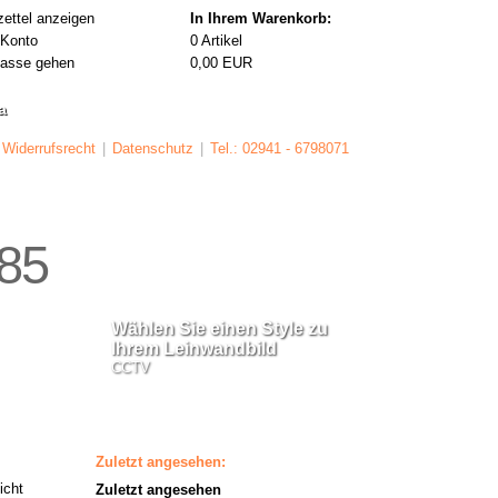
ettel anzeigen
In Ihrem Warenkorb:
 Konto
0
Artikel
Kasse gehen
0,00
EUR
a
Widerrufsrecht
|
Datenschutz
|
Tel.: 02941 - 6798071
85
Wählen Sie einen Style zu
Wählen Sie eine
Ihrem Leinwandbild
Ihrem Leinwand
CCTV
CCTV
Zuletzt angesehen:
icht
Zuletzt angesehen