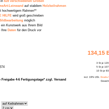
 in
828 verschiedenen Größen
ineArt-Leinwand
auf stabilem
Holzkeilrahmen
it hochwertigem Rahmen**
 HILFE
wird groß geschrieben
Bildbearbeitung
möglich
ein Kunstwerk aus Ihrem Bild
e Ihre
Daten
für den Druck vor
134,15
3 St je
120
3374
5 St je
107
10 St je
93
incl. 19% USt.
Gratis
Freigabe 4-6 Fertigungstage* zzgl. Versand
Gewicht