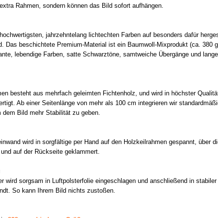
 extra Rahmen, sondern können das Bild sofort aufhängen.
hochwertigsten, jahrzehntelang lichtechten Farben auf besonders dafür hergest
d. Das beschichtete Premium-Material ist ein Baumwoll-Mixprodukt (ca. 380 g
illante, lebendige Farben, satte Schwarztöne, samtweiche Übergänge und lange
en besteht aus mehrfach geleimten Fichtenholz, und wird in höchster Qualität
rtigt. Ab einer Seitenlänge von mehr als 100 cm integrieren wir standardmäß
 dem Bild mehr Stabilität zu geben.
inwand wird in sorgfältige per Hand auf den Holzkeilrahmen gespannt, über d
und auf der Rückseite geklammert.
g
er wird sorgsam in Luftpolsterfolie eingeschlagen und anschließend in stabiler
ndt. So kann Ihrem Bild nichts zustoßen.