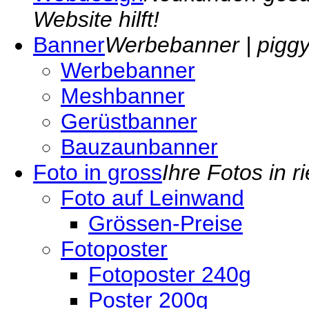
Website hilft!
Banner
Werbebanner | piggyp
Werbebanner
Meshbanner
Gerüstbanner
Bauzaunbanner
Foto in gross
Ihre Fotos in r
Foto auf Leinwand
Grössen-Preise
Fotoposter
Fotoposter 240g
Poster 200g