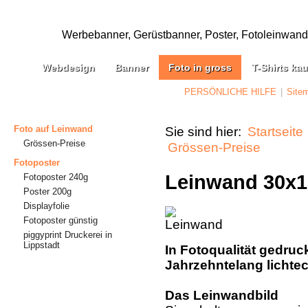
Werbebanner, Gerüstbanner, Poster, Fotoleinwand, 
Webdesign
Banner
Foto in gross
T-Shirts ka
PERSÖNLICHE HILFE
|
Site
Foto auf Leinwand
Sie sind hier:
Startseite
Grössen-Preise
Grössen-Preise
Fotoposter
Leinwand 30x1
Fotoposter 240g
Poster 200g
Displayfolie
Fotoposter günstig
piggyprint Druckerei in
Lippstadt
In Fotoqualität gedruc
Jahrzehntelang lichtec
Das Leinwandbild