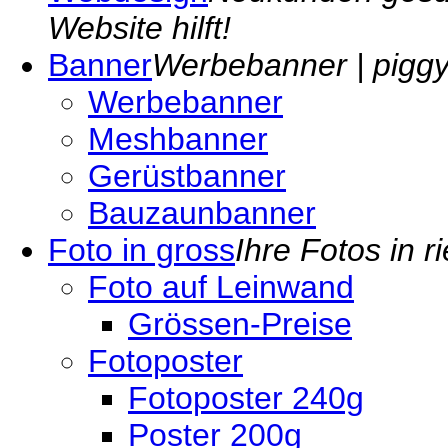
Website hilft!
Banner
Werbebanner | piggyp
Werbebanner
Meshbanner
Gerüstbanner
Bauzaunbanner
Foto in gross
Ihre Fotos in r
Foto auf Leinwand
Grössen-Preise
Fotoposter
Fotoposter 240g
Poster 200g