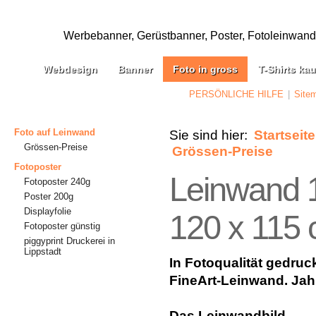
Werbebanner, Gerüstbanner, Poster, Fotoleinwand, 
Webdesign
Banner
Foto in gross
T-Shirts ka
PERSÖNLICHE HILFE
|
Site
Foto auf Leinwand
Sie sind hier:
Startseite
Grössen-Preise
Grössen-Preise
Fotoposter
Leinwand 
Fotoposter 240g
Poster 200g
Displayfolie
120 x 115
Fotoposter günstig
piggyprint Druckerei in
Lippstadt
In Fotoqualität gedruc
FineArt-Leinwand. Jahr
Das Leinwandbild